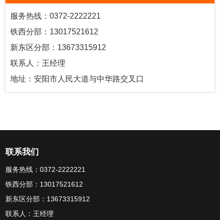
服务热线：0372-2222221
铁西分部：13017521612
新东区分部：13673315912
联系人：王经理
地址：安阳市人民大道与中华路交叉口
联系我们
服务热线：
0372-2222221
铁西分部：
13017521612
新东区分部：
13673315912
联系人：王经理