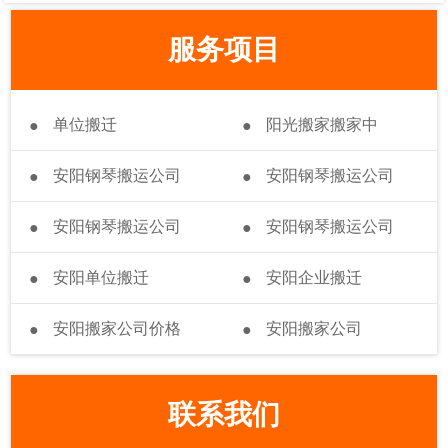
服务项目
单位搬迁
阳光搬家搬家中
●
●
安阳钢琴搬运公司
安阳钢琴搬运公司
●
●
安阳钢琴搬运公司
安阳钢琴搬运公司
●
●
安阳单位搬迁
安阳企业搬迁
●
●
安阳搬家公司价格
安阳搬家公司
●
●
联系我们