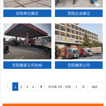
安阳单位搬迁
安阳企业搬迁
安阳搬家公司价格
安阳搬家公司
1
2
3
4
共34条 4页，到第
页
确定